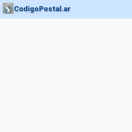
CodigoPostal.ar