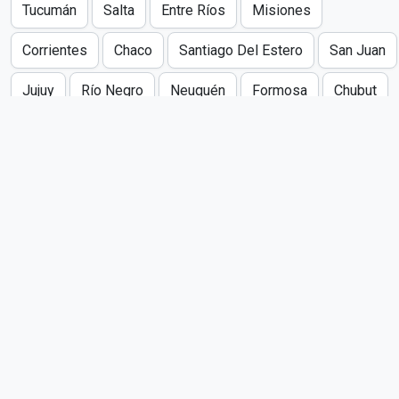
Tucumán
Salta
Entre Ríos
Misiones
Corrientes
Chaco
Santiago Del Estero
San Juan
Jujuy
Río Negro
Neuquén
Formosa
Chubut
San Luis
Catamarca
La Rioja
La Pampa
Santa Cruz
Tierra Del Fuego