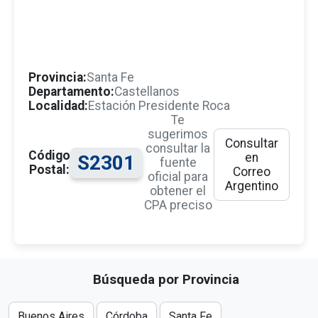
Provincia:
Santa Fe
Departamento:
Castellanos
Localidad:
Estación Presidente Roca
Te
sugerimos
Consultar
consultar la
Código
en
S2301
fuente
Postal:
Correo
oficial para
Argentino
obtener el
CPA preciso
Búsqueda por Provincia
Buenos Aires
Córdoba
Santa Fe