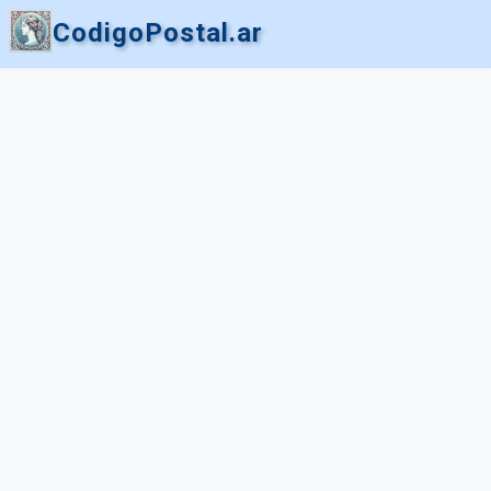
CodigoPostal.ar