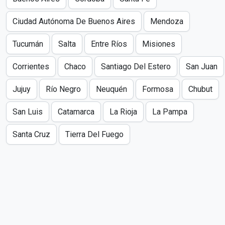
Ciudad Autónoma De Buenos Aires
Mendoza
Tucumán
Salta
Entre Ríos
Misiones
Corrientes
Chaco
Santiago Del Estero
San Juan
Jujuy
Río Negro
Neuquén
Formosa
Chubut
San Luis
Catamarca
La Rioja
La Pampa
Santa Cruz
Tierra Del Fuego