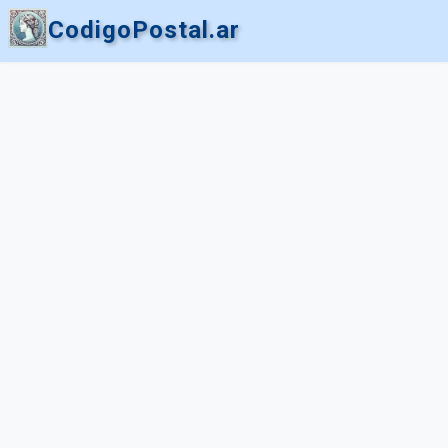
CodigoPostal.ar