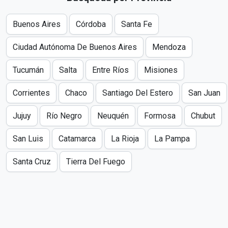
Buenos Aires
Córdoba
Santa Fe
Ciudad Autónoma De Buenos Aires
Mendoza
Tucumán
Salta
Entre Ríos
Misiones
Corrientes
Chaco
Santiago Del Estero
San Juan
Jujuy
Río Negro
Neuquén
Formosa
Chubut
San Luis
Catamarca
La Rioja
La Pampa
Santa Cruz
Tierra Del Fuego