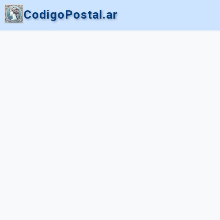
CodigoPostal.ar