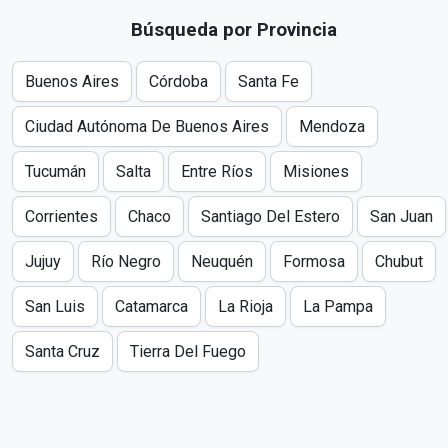
Búsqueda por Provincia
Buenos Aires
Córdoba
Santa Fe
Ciudad Autónoma De Buenos Aires
Mendoza
Tucumán
Salta
Entre Ríos
Misiones
Corrientes
Chaco
Santiago Del Estero
San Juan
Jujuy
Río Negro
Neuquén
Formosa
Chubut
San Luis
Catamarca
La Rioja
La Pampa
Santa Cruz
Tierra Del Fuego