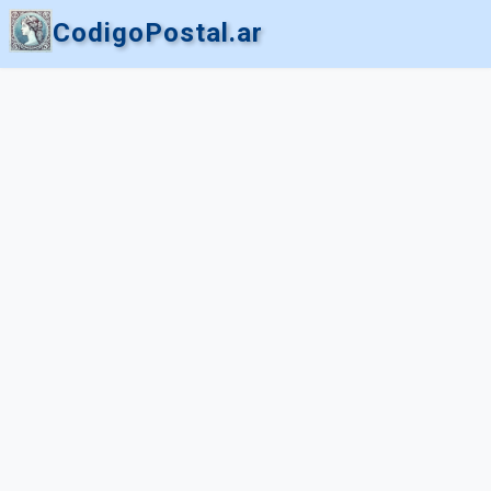
CodigoPostal.ar