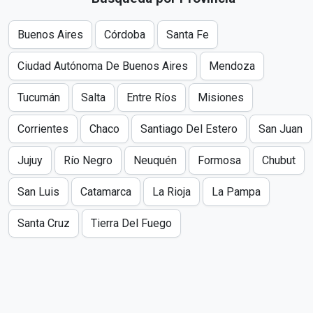
Buenos Aires
Córdoba
Santa Fe
Ciudad Autónoma De Buenos Aires
Mendoza
Tucumán
Salta
Entre Ríos
Misiones
Corrientes
Chaco
Santiago Del Estero
San Juan
Jujuy
Río Negro
Neuquén
Formosa
Chubut
San Luis
Catamarca
La Rioja
La Pampa
Santa Cruz
Tierra Del Fuego