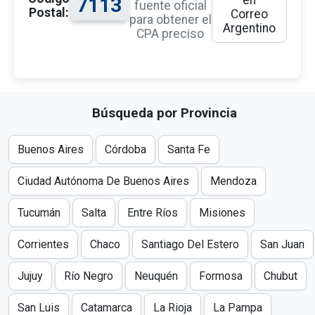
en
7113
fuente oficial
Postal:
Correo
para obtener el
Argentino
CPA preciso
Búsqueda por Provincia
Buenos Aires
Córdoba
Santa Fe
Ciudad Autónoma De Buenos Aires
Mendoza
Tucumán
Salta
Entre Ríos
Misiones
Corrientes
Chaco
Santiago Del Estero
San Juan
Jujuy
Río Negro
Neuquén
Formosa
Chubut
San Luis
Catamarca
La Rioja
La Pampa