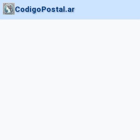
CodigoPostal.ar