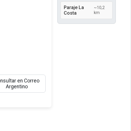
Paraje La
~10,2
Costa
km
nsultar en Correo
Argentino