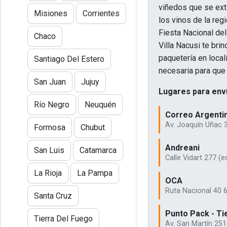
viñedos que se exti
Misiones
Corrientes
los vinos de la reg
Fiesta Nacional del
Chaco
Villa Nacusi te bri
paquetería en loca
Santiago Del Estero
necesaria para que 
San Juan
Jujuy
Lugares para enví
Río Negro
Neuquén
Correo Argenti
Av. Joaquín Uñac 3
Formosa
Chubut
Andreani
San Luis
Catamarca
Calle Vidart 277 (e
La Rioja
La Pampa
OCA
Ruta Nacional 40 6
Santa Cruz
Punto Pack - T
Tierra Del Fuego
Av. San Martín 251