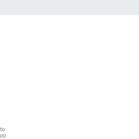
to
usi