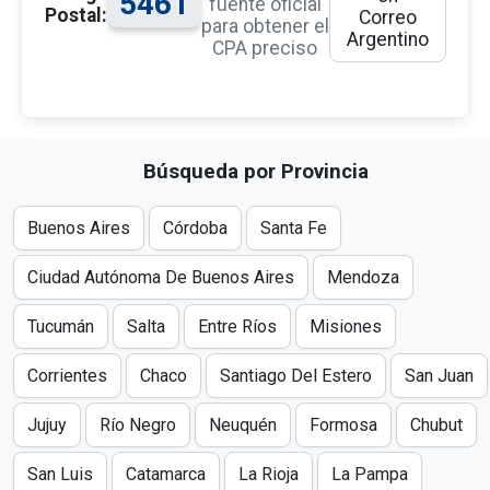
5461
fuente oficial
Postal:
Correo
para obtener el
Argentino
CPA preciso
Búsqueda por Provincia
Buenos Aires
Córdoba
Santa Fe
Ciudad Autónoma De Buenos Aires
Mendoza
Tucumán
Salta
Entre Ríos
Misiones
Corrientes
Chaco
Santiago Del Estero
San Juan
Jujuy
Río Negro
Neuquén
Formosa
Chubut
San Luis
Catamarca
La Rioja
La Pampa