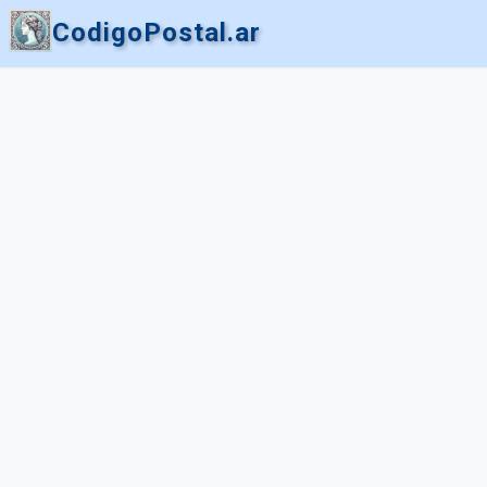
CodigoPostal.ar