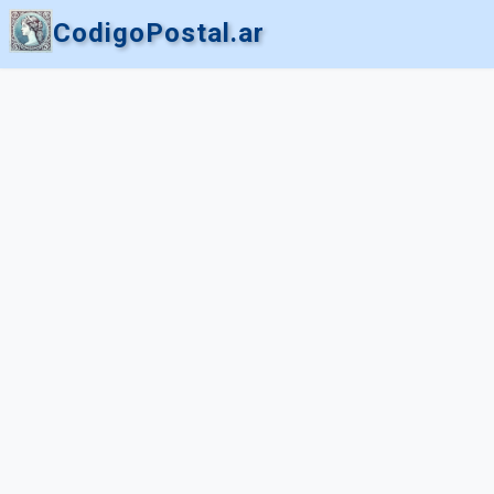
CodigoPostal.ar