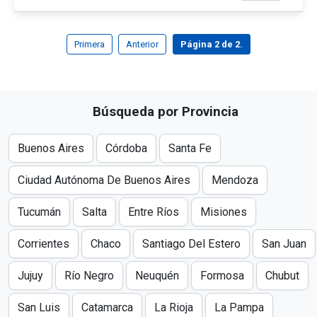
Primera
Anterior
Página 2 de 2.
Búsqueda por Provincia
Buenos Aires
Córdoba
Santa Fe
Ciudad Autónoma De Buenos Aires
Mendoza
Tucumán
Salta
Entre Ríos
Misiones
Corrientes
Chaco
Santiago Del Estero
San Juan
Jujuy
Río Negro
Neuquén
Formosa
Chubut
San Luis
Catamarca
La Rioja
La Pampa