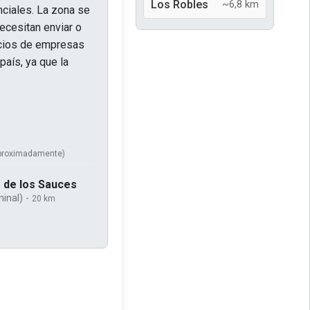
Los Robles
~6,8 km
nciales. La zona se
ecesitan enviar o
vicios de empresas
país, ya que la
proximadamente)
s de los Sauces
minal) -
20 km