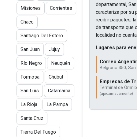
departamental, San
Misiones
Corrientes
caracteriza por su 
recibir paquetes, l
Chaco
de transporte que o
localidad no cuenta
Santiago Del Estero
Lugares para enví
San Juan
Jujuy
Correo Argentin
Río Negro
Neuquén
Belgrano 350, San
Formosa
Chubut
Empresas de Tra
Terminal de Ómnibu
San Luis
Catamarca
(aproximadamente)
La Rioja
La Pampa
Santa Cruz
Tierra Del Fuego