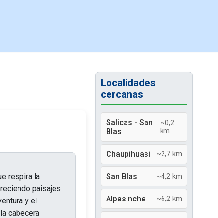
Localidades
cercanas
Salicas - San
~0,2
Blas
km
Chaupihuasi
~2,7 km
e respira la
San Blas
~4,2 km
ofreciendo paisajes
Alpasinche
~6,2 km
entura y el
 la cabecera