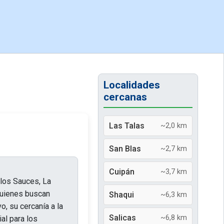
Localidades
cercanas
Las Talas
~2,0 km
San Blas
~2,7 km
Cuipán
~3,7 km
los Sauces, La
 quienes buscan
Shaqui
~6,3 km
o, su cercanía a la
Salicas
~6,8 km
ial para los