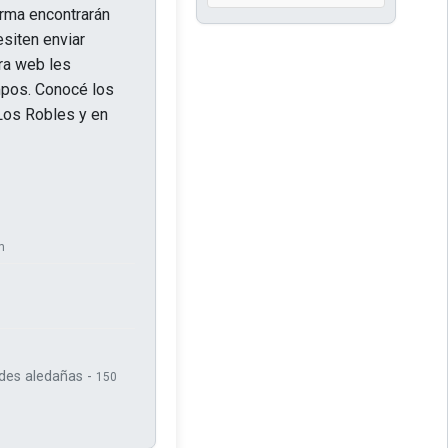
forma encontrarán
esiten enviar
ra web les
mpos. Conocé los
 Los Robles y en
m
ades aledañas -
150