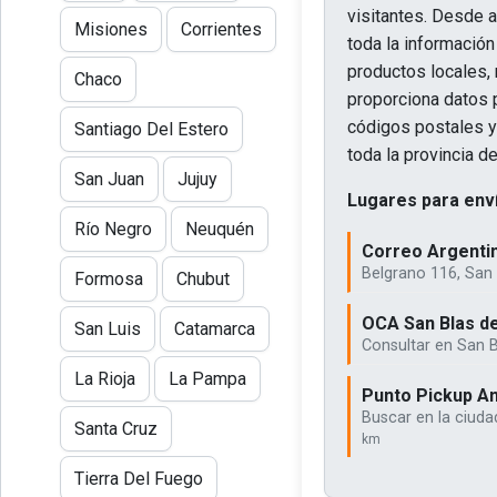
visitantes. Desde a
Misiones
Corrientes
toda la información
productos locales,
Chaco
proporciona datos 
códigos postales y
Santiago Del Estero
toda la provincia de
San Juan
Jujuy
Lugares para enví
Río Negro
Neuquén
Correo Argentin
Belgrano 116, San
Formosa
Chubut
OCA San Blas de
San Luis
Catamarca
Consultar en San 
La Rioja
La Pampa
Punto Pickup An
Buscar en la ciuda
Santa Cruz
km
Tierra Del Fuego