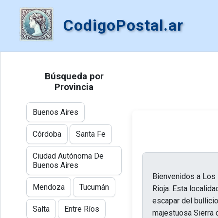
CodigoPostal.ar
Búsqueda por
Provincia
Buenos Aires
Córdoba
Santa Fe
Ciudad Autónoma De
Buenos Aires
Bienvenidos a Los 
Mendoza
Tucumán
Rioja. Esta localid
escapar del bullici
Salta
Entre Ríos
majestuosa Sierra d