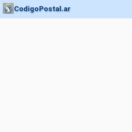
CodigoPostal.ar