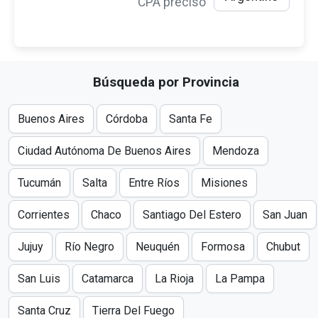
CPA preciso
Búsqueda por Provincia
Buenos Aires
Córdoba
Santa Fe
Ciudad Autónoma De Buenos Aires
Mendoza
Tucumán
Salta
Entre Ríos
Misiones
Corrientes
Chaco
Santiago Del Estero
San Juan
Jujuy
Río Negro
Neuquén
Formosa
Chubut
San Luis
Catamarca
La Rioja
La Pampa
Santa Cruz
Tierra Del Fuego