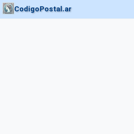
CodigoPostal.ar