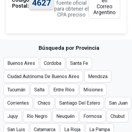
en
4627
fuente oficial
Postal:
Correo
para obtener el
Argentino
CPA preciso
Búsqueda por Provincia
Buenos Aires
Córdoba
Santa Fe
Ciudad Autónoma De Buenos Aires
Mendoza
Tucumán
Salta
Entre Ríos
Misiones
Corrientes
Chaco
Santiago Del Estero
San Juan
Jujuy
Río Negro
Neuquén
Formosa
Chubut
San Luis
Catamarca
La Rioja
La Pampa