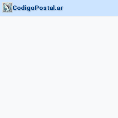
CodigoPostal.ar