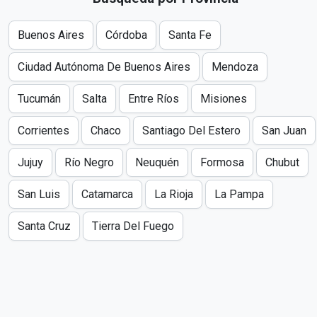
Buenos Aires
Córdoba
Santa Fe
Ciudad Autónoma De Buenos Aires
Mendoza
Tucumán
Salta
Entre Ríos
Misiones
Corrientes
Chaco
Santiago Del Estero
San Juan
Jujuy
Río Negro
Neuquén
Formosa
Chubut
San Luis
Catamarca
La Rioja
La Pampa
Santa Cruz
Tierra Del Fuego