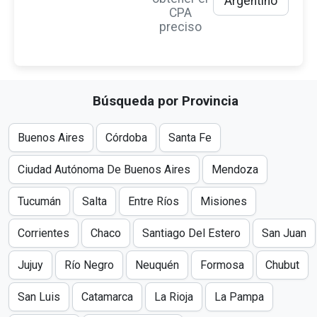
Argentino
CPA
preciso
Búsqueda por Provincia
Buenos Aires
Córdoba
Santa Fe
Ciudad Autónoma De Buenos Aires
Mendoza
Tucumán
Salta
Entre Ríos
Misiones
Corrientes
Chaco
Santiago Del Estero
San Juan
Jujuy
Río Negro
Neuquén
Formosa
Chubut
San Luis
Catamarca
La Rioja
La Pampa