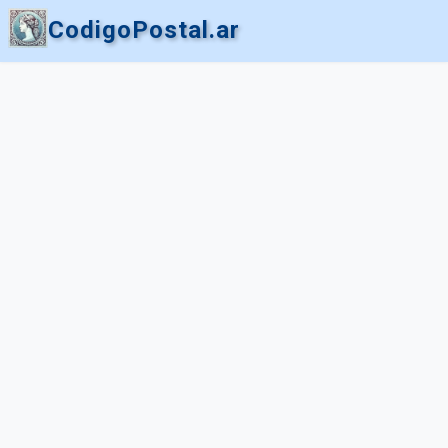
CodigoPostal.ar