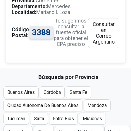
Provincia:
Corrientes
Departamento:
Mercedes
Localidad:
Mariano I. Loza
Te sugerimos
Consultar
consultar la
Código
en
3388
fuente oficial
Postal:
Correo
para obtener el
Argentino
CPA preciso
Búsqueda por Provincia
Buenos Aires
Córdoba
Santa Fe
Ciudad Autónoma De Buenos Aires
Mendoza
Tucumán
Salta
Entre Ríos
Misiones