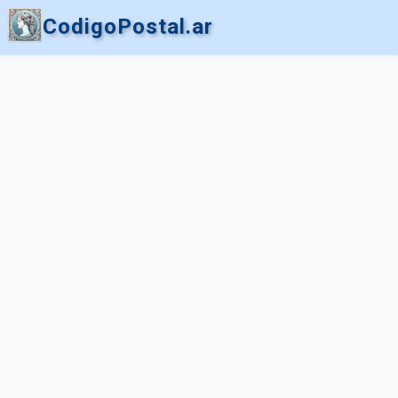
CodigoPostal.ar