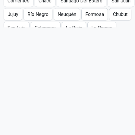
Corrientes
Chaco
Santiago Del Estero
San Juan
Jujuy
Río Negro
Neuquén
Formosa
Chubut
San Luis
Catamarca
La Rioja
La Pampa
Santa Cruz
Tierra Del Fuego