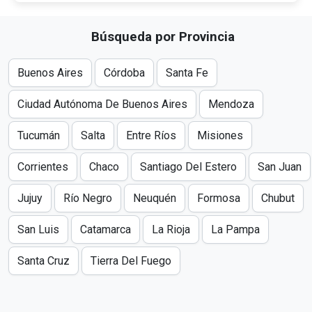
Búsqueda por Provincia
Buenos Aires
Córdoba
Santa Fe
Ciudad Autónoma De Buenos Aires
Mendoza
Tucumán
Salta
Entre Ríos
Misiones
Corrientes
Chaco
Santiago Del Estero
San Juan
Jujuy
Río Negro
Neuquén
Formosa
Chubut
San Luis
Catamarca
La Rioja
La Pampa
Santa Cruz
Tierra Del Fuego