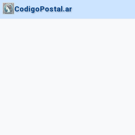
CodigoPostal.ar