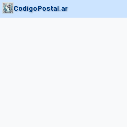
CodigoPostal.ar