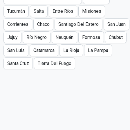
Tucumán
Salta
Entre Ríos
Misiones
Corrientes
Chaco
Santiago Del Estero
San Juan
Jujuy
Río Negro
Neuquén
Formosa
Chubut
San Luis
Catamarca
La Rioja
La Pampa
Santa Cruz
Tierra Del Fuego