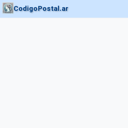
CodigoPostal.ar