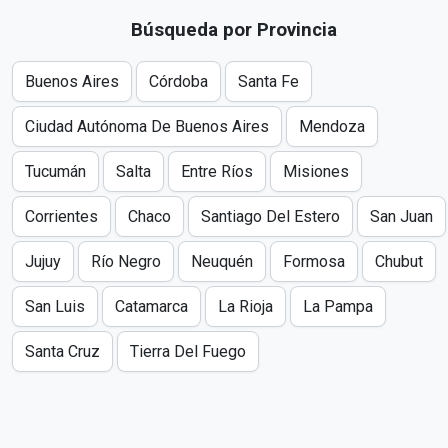
Búsqueda por Provincia
Buenos Aires
Córdoba
Santa Fe
Ciudad Autónoma De Buenos Aires
Mendoza
Tucumán
Salta
Entre Ríos
Misiones
Corrientes
Chaco
Santiago Del Estero
San Juan
Jujuy
Río Negro
Neuquén
Formosa
Chubut
San Luis
Catamarca
La Rioja
La Pampa
Santa Cruz
Tierra Del Fuego