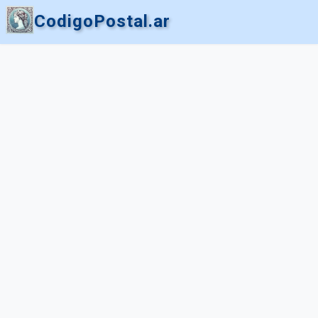
CodigoPostal.ar