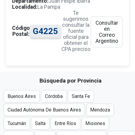
Departamento:
Juan Felipe Ibarra
Localidad:
La Pampa
Te
sugerimos
Consultar
consultar la
Código
en
G4225
fuente
Postal:
Correo
oficial para
Argentino
obtener el
CPA preciso
Búsqueda por Provincia
Buenos Aires
Córdoba
Santa Fe
Ciudad Autónoma De Buenos Aires
Mendoza
Tucumán
Salta
Entre Ríos
Misiones