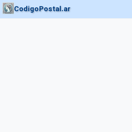
CodigoPostal.ar