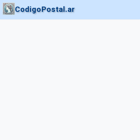
CodigoPostal.ar