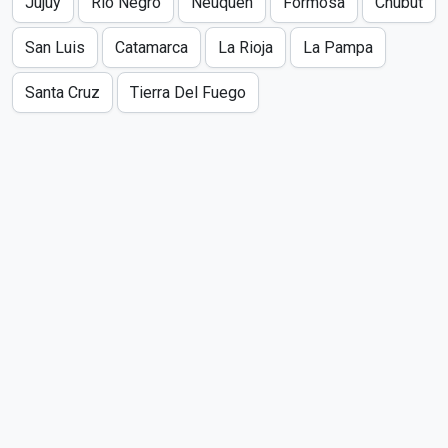
Jujuy
Río Negro
Neuquén
Formosa
Chubut
San Luis
Catamarca
La Rioja
La Pampa
Santa Cruz
Tierra Del Fuego