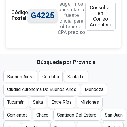
sugerimos
Consultar
consultar la
Código
en
G4225
fuente
Postal:
Correo
oficial para
Argentino
obtener el
CPA preciso
Búsqueda por Provincia
Buenos Aires
Córdoba
Santa Fe
Ciudad Autónoma De Buenos Aires
Mendoza
Tucumán
Salta
Entre Ríos
Misiones
Corrientes
Chaco
Santiago Del Estero
San Juan