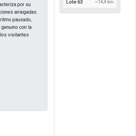
Lote 63
~14,4 km
acteriza por su
iciones arraigadas.
n ritmo pausado,
 genuino con la
 los visitantes