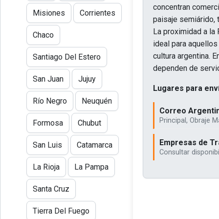
concentran comerci
Misiones
Corrientes
paisaje semiárido, t
La proximidad a la 
Chaco
ideal para aquellos
cultura argentina. 
Santiago Del Estero
dependen de servic
San Juan
Jujuy
Lugares para enví
Río Negro
Neuquén
Correo Argentin
Principal, Obraje M
Formosa
Chubut
Empresas de Tra
San Luis
Catamarca
Consultar disponib
La Rioja
La Pampa
Santa Cruz
Tierra Del Fuego