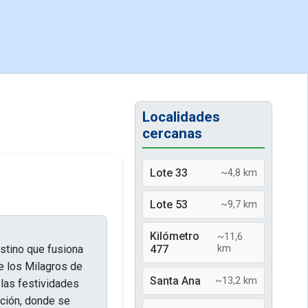
Localidades
cercanas
Lote 33
~4,8 km
Lote 53
~9,7 km
Kilómetro
~11,6
estino que fusiona
477
km
de los Milagros de
Santa Ana
~13,2 km
 las festividades
oción, donde se