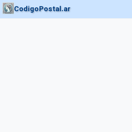
CodigoPostal.ar