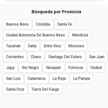
Búsqueda por Provincia
Buenos Aires
Córdoba
Santa Fe
Ciudad Autónoma De Buenos Aires
Mendoza
Tucumán
Salta
Entre Ríos
Misiones
Corrientes
Chaco
Santiago Del Estero
San Juan
Jujuy
Río Negro
Neuquén
Formosa
Chubut
San Luis
Catamarca
La Rioja
La Pampa
Santa Cruz
Tierra Del Fuego