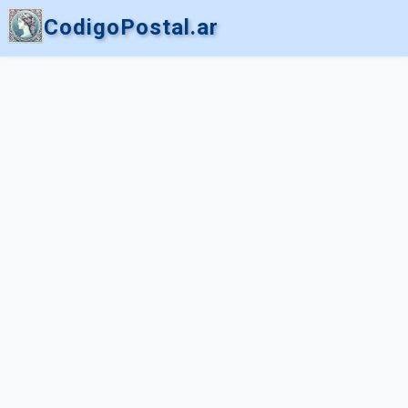
CodigoPostal.ar