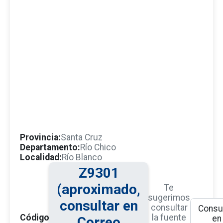
Provincia:
Santa Cruz
Departamento:
Río Chico
Localidad:
Río Blanco
Z9301
(aproximado,
Te
sugerimos
consultar en
consultar
Consul
Código
la fuente
en
Correo