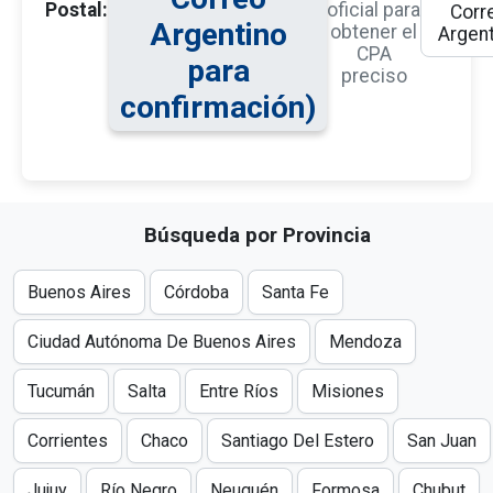
Postal:
oficial para
Corr
Argentino
obtener el
Argent
CPA
para
preciso
confirmación)
Búsqueda por Provincia
Buenos Aires
Córdoba
Santa Fe
Ciudad Autónoma De Buenos Aires
Mendoza
Tucumán
Salta
Entre Ríos
Misiones
Corrientes
Chaco
Santiago Del Estero
San Juan
Jujuy
Río Negro
Neuquén
Formosa
Chubut