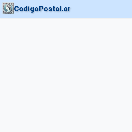
CodigoPostal.ar