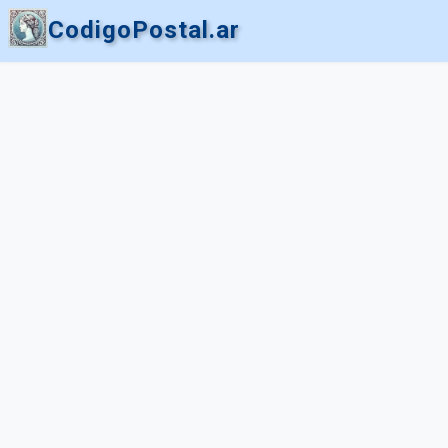
CodigoPostal.ar