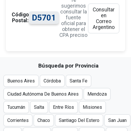
Te
sugerimos
Consultar
consultar la
Código
en
D5701
fuente
Postal:
Correo
oficial para
Argentino
obtener el
CPA preciso
Búsqueda por Provincia
Buenos Aires
Córdoba
Santa Fe
Ciudad Autónoma De Buenos Aires
Mendoza
Tucumán
Salta
Entre Ríos
Misiones
Corrientes
Chaco
Santiago Del Estero
San Juan