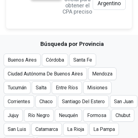
Argentino
obtener el
CPA preciso
Búsqueda por Provincia
Buenos Aires
Córdoba
Santa Fe
Ciudad Autónoma De Buenos Aires
Mendoza
Tucumán
Salta
Entre Ríos
Misiones
Corrientes
Chaco
Santiago Del Estero
San Juan
Jujuy
Río Negro
Neuquén
Formosa
Chubut
San Luis
Catamarca
La Rioja
La Pampa