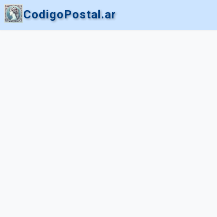
CodigoPostal.ar