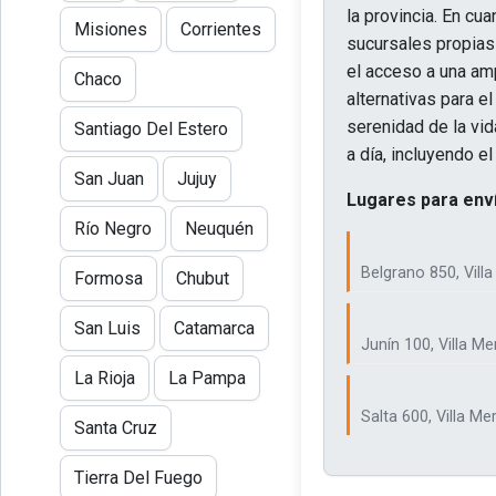
la provincia. En cu
Misiones
Corrientes
sucursales propias
el acceso a una am
Chaco
alternativas para e
serenidad de la vid
Santiago Del Estero
a día, incluyendo e
San Juan
Jujuy
Lugares para enví
Río Negro
Neuquén
Belgrano 850, Vill
Formosa
Chubut
San Luis
Catamarca
Junín 100, Villa M
La Rioja
La Pampa
Salta 600, Villa Me
Santa Cruz
Tierra Del Fuego