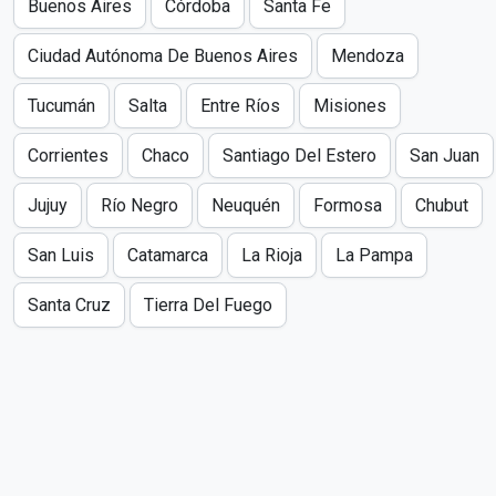
Buenos Aires
Córdoba
Santa Fe
Ciudad Autónoma De Buenos Aires
Mendoza
Tucumán
Salta
Entre Ríos
Misiones
Corrientes
Chaco
Santiago Del Estero
San Juan
Jujuy
Río Negro
Neuquén
Formosa
Chubut
San Luis
Catamarca
La Rioja
La Pampa
Santa Cruz
Tierra Del Fuego