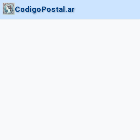
CodigoPostal.ar