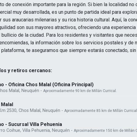
to de conexión importante para la región. Si bien la localidad no
ercial muy desarrollada, es un punto de partida ideal para explora
sus araucarias milenarias y su rica historia cultural. Aquí, la con
nquilidad son sus mayores atractivos, ofreciendo una experiencia
bullicio de la ciudad. Para los residentes y visitantes que necesi
 encomiendas, la información sobre los servicios postales y de 
ra plataforma, te aseguramos que siempre estarás conectado, sin
os y retiros cercanos:
 - Oficina Chos Malal (Oficina Principal)
Chos Malal, Neuquén -
Aproximadamente 90 km de Millán Currical.
 Malal
 Km 2530, Chos Malal, Neuquén -
Aproximadamente 85 km de Millán Currical
o - Sucursal Villa Pehuenia
erro Coihue, Villa Pehuenia, Neuquén -
Aproximadamente 150 km de Millán C