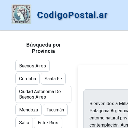
CodigoPostal.ar
Búsqueda por
Provincia
Buenos Aires
Córdoba
Santa Fe
Ciudad Autónoma De
Buenos Aires
Bienvenidos a Millá
Mendoza
Tucumán
Patagonia Argentina
entorno natural pri
Salta
Entre Ríos
contemplación. Aun