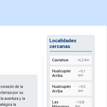
Localidades
cercanas
Caviahue
~6,2 km
Hualcupén
~9,1
Arriba
km
 corazón de la
Hualcupén
~9,5
Arriba
km
cteriza por su
la aventura y la
Las
~10,8
atégica la
Máquinas
km