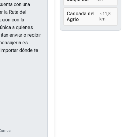
 cuenta con una
r la Ruta del
Cascada del
~11,8
Agrio
km
exión con la
 única a quienes
tan enviar o recibir
mensajería es
 importar dónde te
urrical