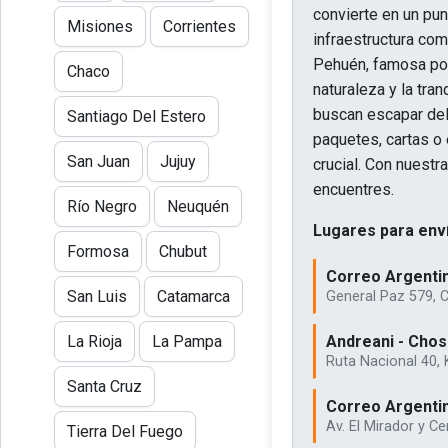
convierte en un pun
Misiones
Corrientes
infraestructura com
Pehuén, famosa por 
Chaco
naturaleza y la tra
buscan escapar del 
Santiago Del Estero
paquetes, cartas o
San Juan
Jujuy
crucial. Con nuest
encuentres.
Río Negro
Neuquén
Lugares para enví
Formosa
Chubut
Correo Argentino
San Luis
Catamarca
General Paz 579, 
Andreani - Chos
La Rioja
La Pampa
Ruta Nacional 40,
Santa Cruz
Correo Argentin
Av. El Mirador y C
Tierra Del Fuego