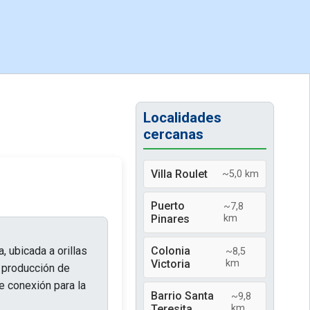
Localidades
cercanas
Villa Roulet
~5,0 km
Puerto
~7,8
Pinares
km
, ubicada a orillas
Colonia
~8,5
Victoria
km
u producción de
e conexión para la
Barrio Santa
~9,8
Teresita
km