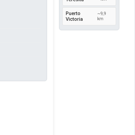
Puerto
~9,9
Victoria
km