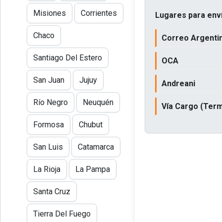
Misiones
Corrientes
Lugares para enví
Chaco
Correo Argenti
Santiago Del Estero
OCA
San Juan
Jujuy
Andreani
Río Negro
Neuquén
Vía Cargo (Term
Formosa
Chubut
San Luis
Catamarca
La Rioja
La Pampa
Santa Cruz
Tierra Del Fuego