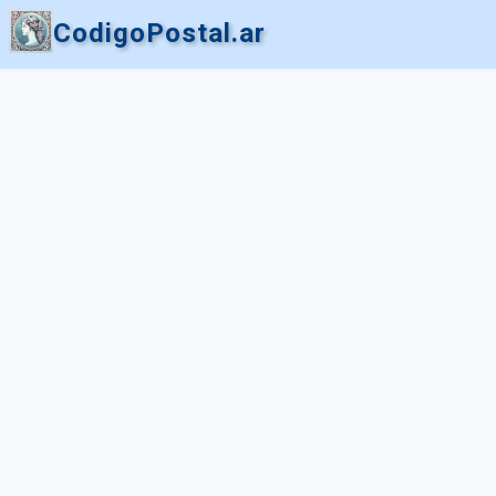
CodigoPostal.ar