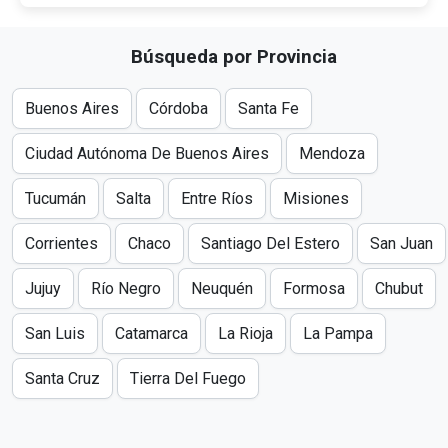
Búsqueda por Provincia
Buenos Aires
Córdoba
Santa Fe
Ciudad Autónoma De Buenos Aires
Mendoza
Tucumán
Salta
Entre Ríos
Misiones
Corrientes
Chaco
Santiago Del Estero
San Juan
Jujuy
Río Negro
Neuquén
Formosa
Chubut
San Luis
Catamarca
La Rioja
La Pampa
Santa Cruz
Tierra Del Fuego