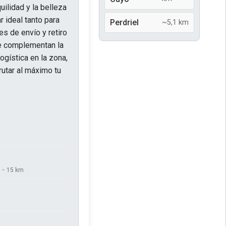
uilidad y la belleza
r ideal tanto para
Perdriel
~5,1 km
es de envío y retiro
ue complementan la
ogística en la zona,
rutar al máximo tu
 -
15 km
m