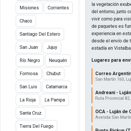
la vegetación exube
Misiones
Corrientes
del entorno, junto 
vivir como para vis
Chaco
de paquetes es fun
experiencia en esta
Santiago Del Estero
desde el envío de t
San Juan
Jujuy
estadía en Vistalba
Lugares para enví
Río Negro
Neuquén
Correo Argentin
Formosa
Chubut
San Martín 160, L
San Luis
Catamarca
Andreani - Lujá
Ruta Provincial 82
La Rioja
La Pampa
OCA - Luján de 
Santa Cruz
Avenida San Martí
Tierra Del Fuego
Punto Pickup (T