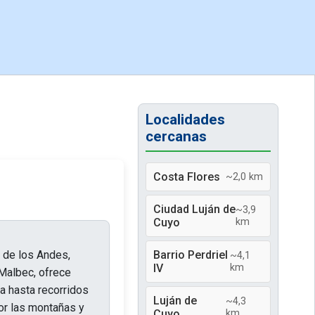
Localidades
cercanas
Costa Flores
~2,0 km
Ciudad Luján de
~3,9
Cuyo
km
a de los Andes,
Barrio Perdriel
~4,1
IV
km
Malbec, ofrece
a hasta recorridos
Luján de
~4,3
or las montañas y
Cuyo
km