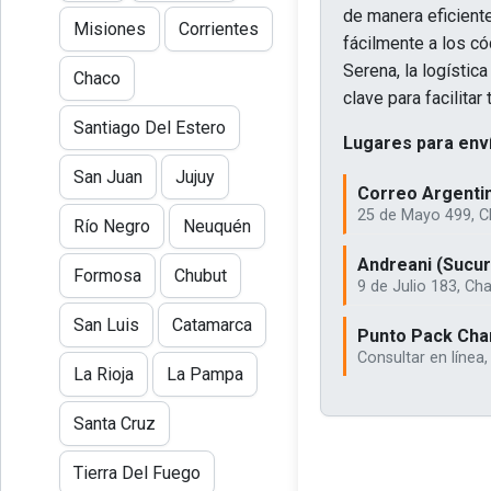
de manera eficient
Misiones
Corrientes
fácilmente a los có
Serena, la logístic
Chaco
clave para facilitar
Santiago Del Estero
Lugares para enví
San Juan
Jujuy
Correo Argenti
25 de Mayo 499, C
Río Negro
Neuquén
Andreani (Sucur
Formosa
Chubut
9 de Julio 183, C
San Luis
Catamarca
Punto Pack Cha
Consultar en línea
La Rioja
La Pampa
Santa Cruz
Tierra Del Fuego