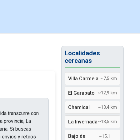
Localidades
cercanas
Villa Carmela
~7,5 km
El Garabato
~12,9 km
Chamical
~13,4 km
vida transcurre con
 provincia, La
La Invernada
~13,5 km
aria. Si buscas
Bajo de
 envíos y retiros
~15,1