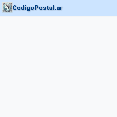
CodigoPostal.ar