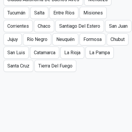
Tucumán
Salta
Entre Ríos
Misiones
Corrientes
Chaco
Santiago Del Estero
San Juan
Jujuy
Río Negro
Neuquén
Formosa
Chubut
San Luis
Catamarca
La Rioja
La Pampa
Santa Cruz
Tierra Del Fuego