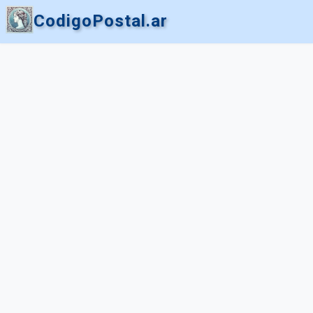
CodigoPostal.ar