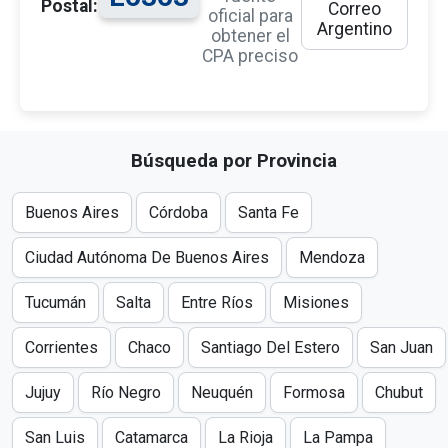
Postal:
Correo
oficial para
Argentino
obtener el
CPA preciso
Búsqueda por Provincia
Buenos Aires
Córdoba
Santa Fe
Ciudad Autónoma De Buenos Aires
Mendoza
Tucumán
Salta
Entre Ríos
Misiones
Corrientes
Chaco
Santiago Del Estero
San Juan
Jujuy
Río Negro
Neuquén
Formosa
Chubut
San Luis
Catamarca
La Rioja
La Pampa