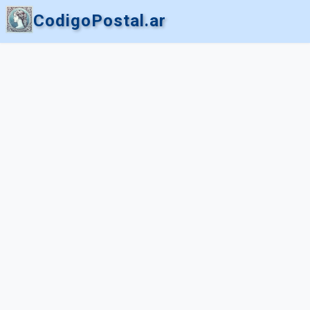
CodigoPostal.ar