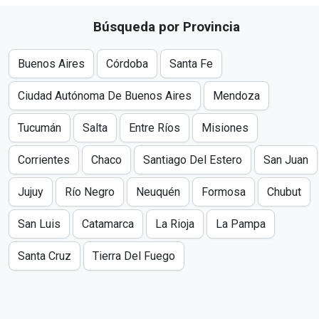
Búsqueda por Provincia
Buenos Aires
Córdoba
Santa Fe
Ciudad Autónoma De Buenos Aires
Mendoza
Tucumán
Salta
Entre Ríos
Misiones
Corrientes
Chaco
Santiago Del Estero
San Juan
Jujuy
Río Negro
Neuquén
Formosa
Chubut
San Luis
Catamarca
La Rioja
La Pampa
Santa Cruz
Tierra Del Fuego