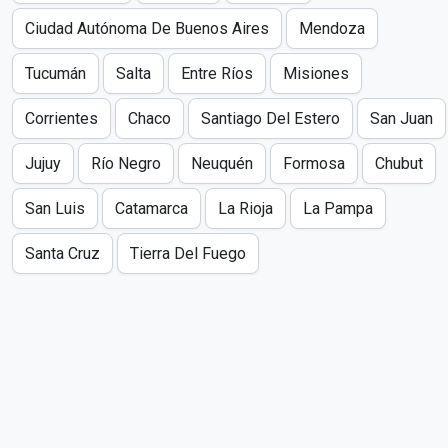
Ciudad Autónoma De Buenos Aires
Mendoza
Tucumán
Salta
Entre Ríos
Misiones
Corrientes
Chaco
Santiago Del Estero
San Juan
Jujuy
Río Negro
Neuquén
Formosa
Chubut
San Luis
Catamarca
La Rioja
La Pampa
Santa Cruz
Tierra Del Fuego