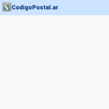
CodigoPostal.ar