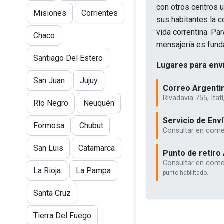
con otros centros u
Misiones
Corrientes
sus habitantes la co
vida correntina. Pa
Chaco
mensajería es fund
Santiago Del Estero
Lugares para enví
San Juan
Jujuy
Correo Argentino
Rivadavia 755, Itat
Río Negro
Neuquén
Servicio de Env
Formosa
Chubut
Consultar en comer
San Luis
Catamarca
Punto de retiro 
Consultar en comerc
La Rioja
La Pampa
punto habilitado.
Santa Cruz
Tierra Del Fuego