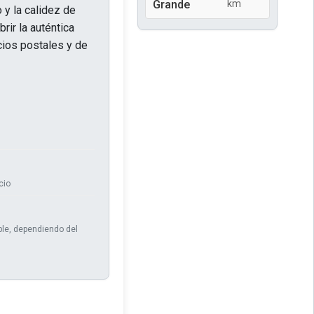
Grande
km
 y la calidez de
rir la auténtica
icios postales y de
cio
ble, dependiendo del