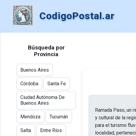
CodigoPostal.ar
Búsqueda por
Provincia
Buenos Aires
Córdoba
Santa Fe
Ciudad Autónoma De
Buenos Aires
Ramada Paso, un rin
Mendoza
Tucumán
y cultural de la re
para el turismo fluv
Salta
Entre Ríos
localidad, pertenec