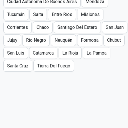
Ciudad Autónoma De Buenos Aires
Mendoza
Tucumán
Salta
Entre Ríos
Misiones
Corrientes
Chaco
Santiago Del Estero
San Juan
Jujuy
Río Negro
Neuquén
Formosa
Chubut
San Luis
Catamarca
La Rioja
La Pampa
Santa Cruz
Tierra Del Fuego