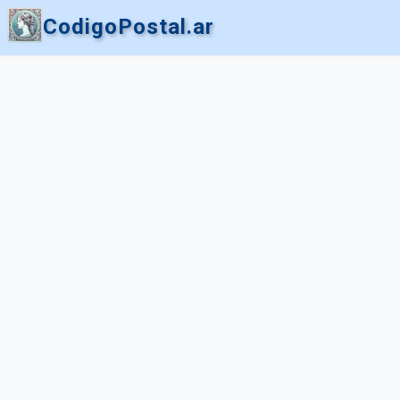
CodigoPostal.ar