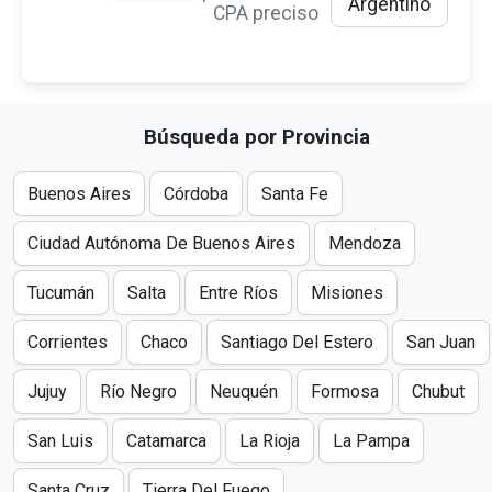
Argentino
CPA preciso
Búsqueda por Provincia
Buenos Aires
Córdoba
Santa Fe
Ciudad Autónoma De Buenos Aires
Mendoza
Tucumán
Salta
Entre Ríos
Misiones
Corrientes
Chaco
Santiago Del Estero
San Juan
Jujuy
Río Negro
Neuquén
Formosa
Chubut
San Luis
Catamarca
La Rioja
La Pampa
Santa Cruz
Tierra Del Fuego