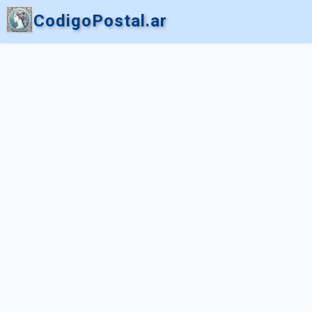
CodigoPostal.ar