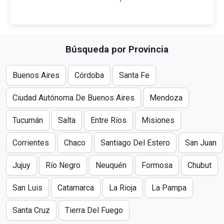
Búsqueda por Provincia
Buenos Aires
Córdoba
Santa Fe
Ciudad Autónoma De Buenos Aires
Mendoza
Tucumán
Salta
Entre Ríos
Misiones
Corrientes
Chaco
Santiago Del Estero
San Juan
Jujuy
Río Negro
Neuquén
Formosa
Chubut
San Luis
Catamarca
La Rioja
La Pampa
Santa Cruz
Tierra Del Fuego