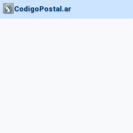
CodigoPostal.ar