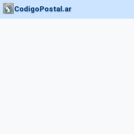
CodigoPostal.ar