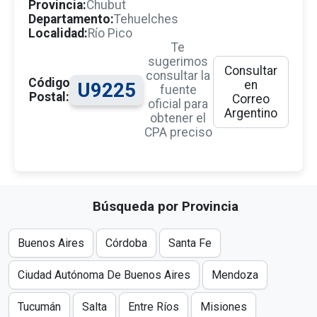
Provincia:
Chubut
Departamento:
Tehuelches
Localidad:
Río Pico
Te
sugerimos
Consultar
consultar la
Código
en
U9225
fuente
Postal:
Correo
oficial para
Argentino
obtener el
CPA preciso
Búsqueda por Provincia
Buenos Aires
Córdoba
Santa Fe
Ciudad Autónoma De Buenos Aires
Mendoza
Tucumán
Salta
Entre Ríos
Misiones