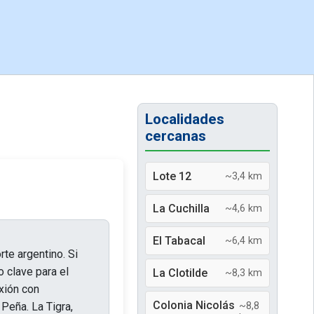
Localidades
cercanas
Lote 12
~3,4 km
La Cuchilla
~4,6 km
El Tabacal
~6,4 km
rte argentino. Si
o clave para el
La Clotilde
~8,3 km
exión con
Colonia Nicolás
Peña. La Tigra,
~8,8