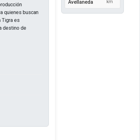
Avellaneda
km
producción
ara quienes buscan
 Tigra es
a destino de