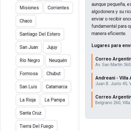
aunque pequeña, es 
Misiones
Corrientes
algodonera y su ric
enviar o recibir en
Chaco
fundamental para o
manera eficiente.
Santiago Del Estero
Lugares para enví
San Juan
Jujuy
Correo Argentin
Río Negro
Neuquén
Av. San Martín 360
Formosa
Chubut
Andreani - Villa
Juan B. Justo 45, 
San Luis
Catamarca
Correo Argentin
La Rioja
La Pampa
Belgrano 260, Vill
Santa Cruz
Tierra Del Fuego