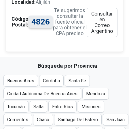
Localidad:
Alijilán
Te sugerimos
Consultar
consultar la
Código
en
4826
fuente oficial
Postal:
Correo
para obtener el
Argentino
CPA preciso
Búsqueda por Provincia
Buenos Aires
Córdoba
Santa Fe
Ciudad Autónoma De Buenos Aires
Mendoza
Tucumán
Salta
Entre Ríos
Misiones
Corrientes
Chaco
Santiago Del Estero
San Juan