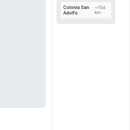
Colonia San
~15,6
Adolfo
km