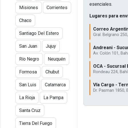
esenciales.
Misiones
Corrientes
Lugares para enví
Chaco
Correo Argentin
Santiago Del Estero
Gral. Belgrano 250
San Juan
Jujuy
Andreani - Sucu
Av. Colón 101, Bah
Río Negro
Neuquén
OCA - Sucursal 
Formosa
Chubut
Rondeau 224, Bahí
Vía Cargo - Ter
San Luis
Catamarca
Dr. Pasman 1850, 
La Rioja
La Pampa
Santa Cruz
Tierra Del Fuego