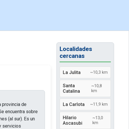
Localidades
cercanas
La Julita
~10,3 km
Santa
~10,8
Catalina
km
a provincia de
La Carlota
~11,9 km
 Se encuentra sobre
Hilario
~13,0
es (al sur). Es un
Ascasubi
km
y servicios