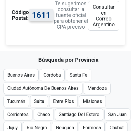
Te sugerimos
Consultar
consultar la
Código
en
1611
fuente oficial
Postal:
Correo
para obtener el
Argentino
CPA preciso
Búsqueda por Provincia
Buenos Aires
Córdoba
Santa Fe
Ciudad Autónoma De Buenos Aires
Mendoza
Tucumán
Salta
Entre Ríos
Misiones
Corrientes
Chaco
Santiago Del Estero
San Juan
Jujuy
Río Negro
Neuquén
Formosa
Chubut