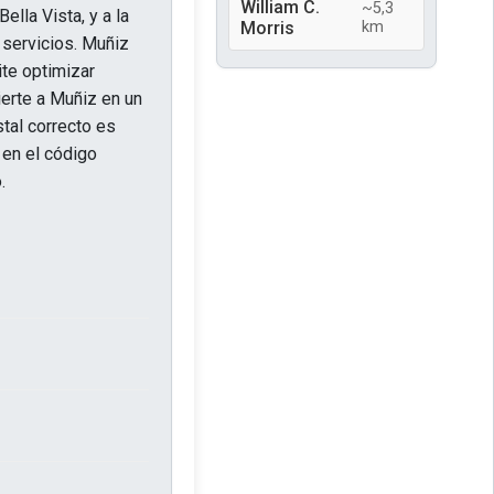
William C.
~5,3
ella Vista, y a la
Morris
km
 servicios. Muñiz
ite optimizar
ierte a Muñiz en un
tal correcto es
 en el código
.