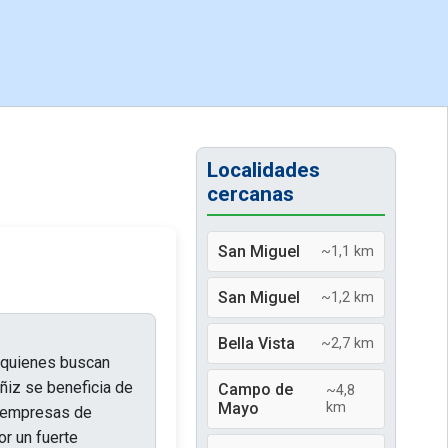
Localidades
cercanas
San Miguel
~1,1 km
San Miguel
~1,2 km
Bella Vista
~2,7 km
a quienes buscan
ñiz se beneficia de
Campo de
~4,8
Mayo
km
as empresas de
or un fuerte