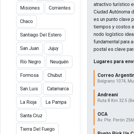
atractivo turístico
Misiones
Corrientes
Ciudad Autónoma de
es un punto clave p
Chaco
tiempos y costos en
nodo logístico idea
Santiago Del Estero
fundamental para as
San Juan
Jujuy
postal es clave par
Lugares para enví
Río Negro
Neuquén
Correo Argenti
Formosa
Chubut
Belgrano 1074, Mu
San Luis
Catamarca
Andreani
Ruta 8 Km 32.5 (Be
La Rioja
La Pampa
OCA
Santa Cruz
Av. Pte. Perón 256
Tierra Del Fuego
Punto Pick Up 